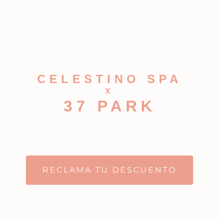
Disfruta de tu experiencia
CELESTINO SPA
X
37 PARK
con un
15% DE DESCUENTO
en todos nuestros servicios
RECLAMA TU DESCUENTO